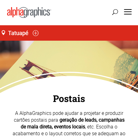
Tatuapé
atualizar localização
Seg-Sex 09:00 às 18:30
55 (11) 2227-5555
Postais
A AlphaGraphics pode ajudar a projetar e produzir
cartões postais para
geração de leads, campanhas
de mala direta, eventos locais
, etc. Escolha o
acabamento e o layout corretos que se adequam ao