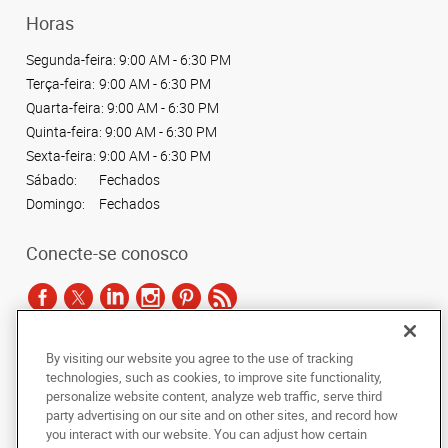
Horas
Segunda-feira:
9:00 AM - 6:30 PM
Terça-feira:
9:00 AM - 6:30 PM
Quarta-feira:
9:00 AM - 6:30 PM
Quinta-feira:
9:00 AM - 6:30 PM
Sexta-feira:
9:00 AM - 6:30 PM
Sábado:
Fechados
Domingo:
Fechados
Conecte-se conosco
By visiting our website you agree to the use of tracking
De acordo com as leis de direitos autorais, esta documentação não pode ser
technologies, such as cookies, to improve site functionality,
copiada, fotocopiada, reproduzida, traduzida ou reduzida a qualquer meio
personalize website content, analyze web traffic, serve third
eletrônico ou forma legível por máquina, no todo ou em parte, sem o
party advertising on our site and on other sites, and record how
consentimento prévio por escrito da AlphaGraphics Brasil.
you interact with our website. You can adjust how certain