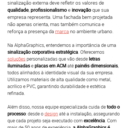
sinalização externa deve refletir os valores de
qualidade
,
profissionalismo
e
inovação
que sua
empresa representa.
Uma fachada bem projetada
não apenas orienta, mas também comunica e
reforça a presença da
marca
no ambiente urbano.
Na AlphaGraphics, entendemos a importância de uma
sinalização corporativa estratégica
.
Oferecemos
soluções
personalizadas que vão desde
letras
iluminadas
e
placas em ACM
até
painéis dimensionais
,
todos alinhados à identidade visual da sua empresa.
Utilizamos materiais de alta qualidade como metal,
acrílico e PVC, garantindo durabilidade e estética
refinada.
Além disso, nossa equipe especializada cuida de
todo o
processo
: desde o
design
até a instalação, assegurando
que cada projeto seja executado com
excelência
.
Com
mais de 50 anos de experiência,
a AlphaGraphics é