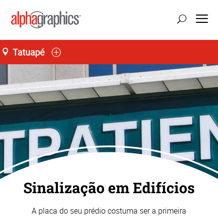
Tatuapé
atualizar localização
Seg-Sex 09:00 às 18:30
55 (11) 2227-5555
Sinalização em Edifícios
A placa do seu prédio costuma ser a primeira