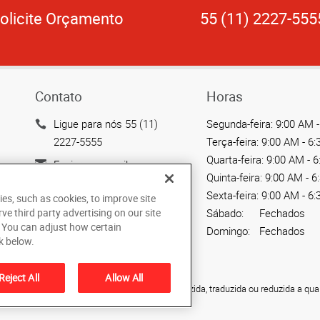
olicite Orçamento
55 (11) 2227-555
Contato
Horas
Ligue para nós 55 (11)
Segunda-feira:
9:00 AM -
2227-5555
Terça-feira:
9:00 AM - 6
Quarta-feira:
9:00 AM - 
Enviar um email
Quinta-feira:
9:00 AM - 6
Rua Antônio de Barros,
Sexta-feira:
9:00 AM - 6
ies, such as cookies, to improve site
2208 - Tatuapé
rve third party advertising on our site
Sábado:
Fechados
São Paulo, SP 03401-001
. You can adjust how certain
Domingo:
Fechados
BR
k below.
Reject All
Allow All
ão não pode ser copiada, fotocopiada, reproduzida, traduzida ou reduzida a qua
haGraphics Brasil.