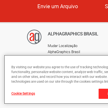
Envie um Arquivo
S
ALPHAGRAPHICS BRASIL
Mudar Localização
AlphaGraphics Brasil
Localização por estado
By visiting our website you agree to the use of tracking technolog
functionality, personalize website content, analyze web traffic, se
and on other sites, and record how you interact with our website
technologies are used on our site through the cookies settings lin
Cookie Settings
De acordo com as leis de direitos autorais, esta documentaç
ou em parte, sem o consentimento prévio por escrito da Alp