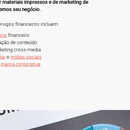
r materiais impressos e de marketing de
demos seu negócio.
viços financeiros incluem:
ório
financeiro
ação de conteúdo
eting cross-media
lar
e
mídias sociais
e
marca corporativa