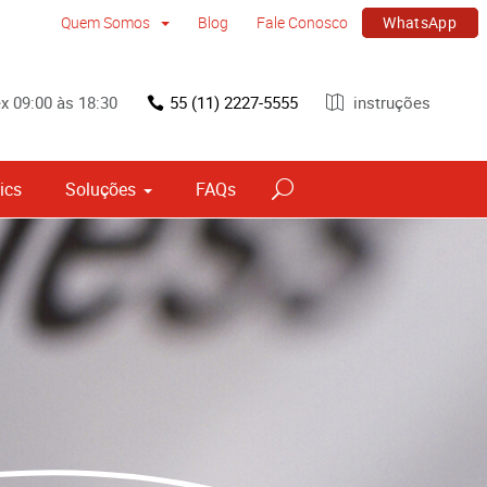
WhatsApp
Quem Somos
Blog
Fale Conosco
x 09:00 às 18:30
55 (11) 2227-5555
instruções
ics
Soluções
FAQs
vos
Sinalização por tipo e material