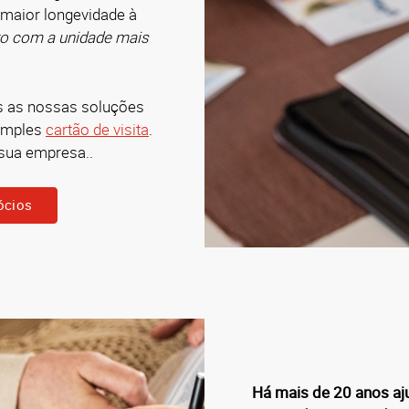
maior longevidade à
to com a unidade mais
s as nossas soluções
imples
cartão de visita
.
 sua empresa..
ócios
Há mais de 20 anos aj