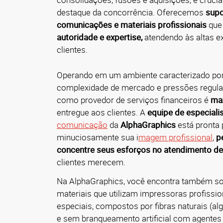
destaque da concorrência. Oferecemos
supo
comunicações e materiais profissionais
que
autoridade e expertise,
atendendo às altas e
clientes.
Operando em um ambiente caracterizado por
complexidade de mercado e pressões regulat
como provedor de serviços financeiros é
max
entregue aos clientes. A
equipe de especiali
comunicação
da
AlphaGraphics
está pronta 
minuciosamente sua i
magem profissional
,
p
concentre seus esforços no
atendimento de
clientes merecem.
Na AlphaGraphics, você encontra também so
materiais que utilizam impressoras profissio
especiais, compostos por fibras naturais (al
e sem branqueamento artificial com agentes 