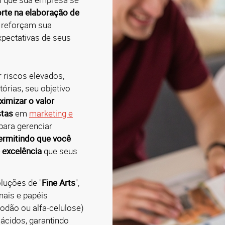
rte na elaboração de
 reforçam sua
xpectativas de seus
 riscos elevados,
órias, seu objetivo
imizar o valor
stas
em
marketing e
para gerenciar
ermitindo que você
 excelência
que seus
luções de "
Fine Arts
",
nais e papéis
godão ou alfa-celulose)
ácidos, garantindo