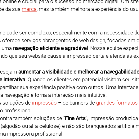
online é crucial para o sucesso no mercado digital. Um si
ade da sua
marca
, mas também melhora a experiência do usuá
ine pode ser complexo, especialmente com a necessidade d
cs oferece serviços abrangentes de web design, focados em c
m uma
navegação eficiente e agradável
. Nossa equipe especi
tindo que seu website cause a impressão certa e atenda às ex
desejam
aumentar a visibilidade e melhorar a navegabilidad
 interativa
. Quando os clientes em potencial visitam seu si
artilhar sua experiência positiva com outros. Uma interface 
a a navegação e torna a interação mais intuitiva.
s soluções de
impressão
– de banners de
grandes formatos
 profissional.
contra também soluções de "
Fine Arts
", impressão produzida 
 (algodão ou alfa-celulose) e não são branqueados artificia
ma impressora profissional.