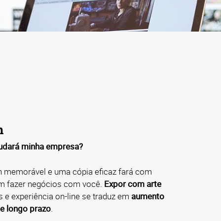
m
udará minha empresa?
 memorável e uma cópia eficaz fará com
m fazer negócios com você.
Expor com arte
s e experiência on-line se traduz em
aumento
e longo prazo
.