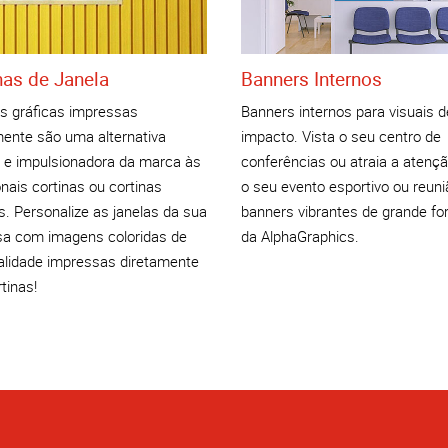
nas de Janela
Banners Internos
as gráficas impressas
Banners internos para visuais d
mente são uma alternativa
impacto. Vista o seu centro de
a e impulsionadora da marca às
conferências ou atraia a atenç
onais cortinas ou cortinas
o seu evento esportivo ou reun
. Personalize as janelas da sua
banners vibrantes de grande f
a com imagens coloridas de
da AlphaGraphics.
ualidade impressas diretamente
tinas!