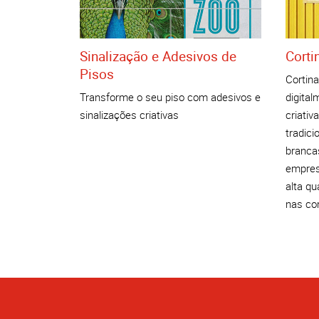
Sinalização e Adesivos de
Corti
Pisos
Cortin
Transforme o seu piso com adesivos e
digital
sinalizações criativas
criativ
tradici
brancas
empres
alta q
nas cor