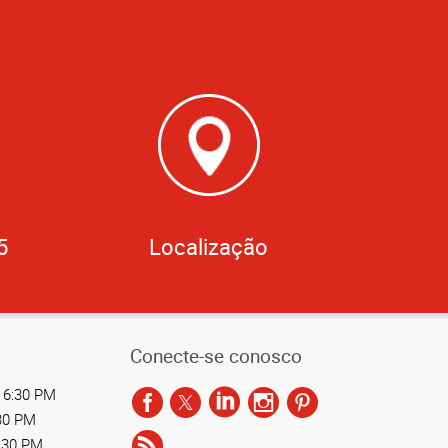
5
Localização
Conecte-se conosco
 6:30 PM
:30 PM
6:30 PM