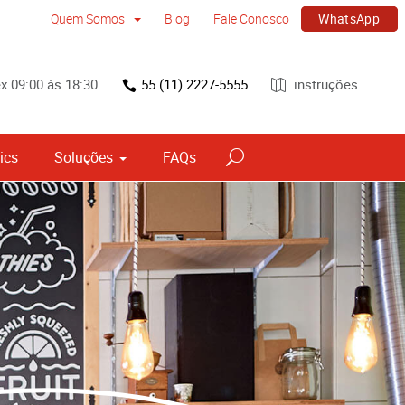
WhatsApp
Quem Somos
Blog
Fale Conosco
x 09:00 às 18:30
55 (11) 2227-5555
instruções
ics
Soluções
FAQs
vos
Sinalização por tipo e material