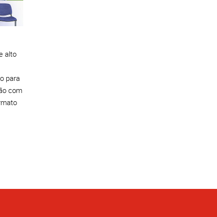
e alto
ão para
ião com
ormato