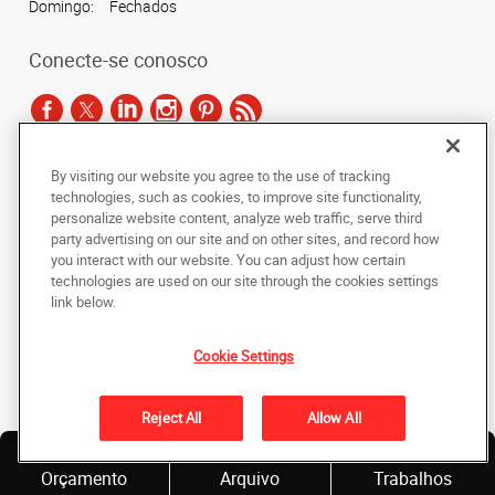
Domingo:
Fechados
Conecte-se conosco
By visiting our website you agree to the use of tracking
De acordo com as leis de direitos autorais, esta documentação não pode ser
technologies, such as cookies, to improve site functionality,
copiada, fotocopiada, reproduzida, traduzida ou reduzida a qualquer meio
personalize website content, analyze web traffic, serve third
eletrônico ou forma legível por máquina, no todo ou em parte, sem o
party advertising on our site and on other sites, and record how
consentimento prévio por escrito da AlphaGraphics Brasil.
you interact with our website. You can adjust how certain
technologies are used on our site through the cookies settings
Copyright © 2024 AlphaGraphics Printshops do Brasil. Todos os direitos
link below.
reservados.
Rua Antônio de Barros, 2208 - Tatuapé
,
São Paulo
,
Sao Paulo
03401-001
BR
Cookie Settings
De volta ao topo
Reject All
Allow All
Política de Privacidade
Solicite
Envie um
Nossos
Orçamento
Arquivo
Trabalhos