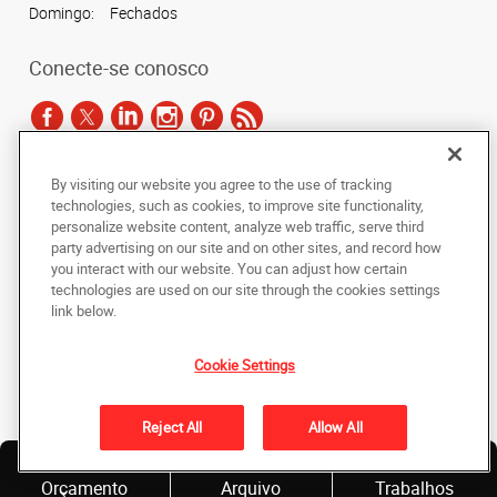
Domingo:
Fechados
Conecte-se conosco
By visiting our website you agree to the use of tracking
De acordo com as leis de direitos autorais, esta documentação não pode ser
technologies, such as cookies, to improve site functionality,
copiada, fotocopiada, reproduzida, traduzida ou reduzida a qualquer meio
personalize website content, analyze web traffic, serve third
eletrônico ou forma legível por máquina, no todo ou em parte, sem o
party advertising on our site and on other sites, and record how
consentimento prévio por escrito da AlphaGraphics Brasil.
you interact with our website. You can adjust how certain
technologies are used on our site through the cookies settings
Copyright © 2024 AlphaGraphics Printshops do Brasil. Todos os direitos
link below.
reservados.
Rua Antônio de Barros, 2208 - Tatuapé
,
São Paulo
,
Sao Paulo
03401-001
BR
Cookie Settings
De volta ao topo
Reject All
Allow All
Política de Privacidade
Solicite
Envie um
Nossos
Orçamento
Arquivo
Trabalhos