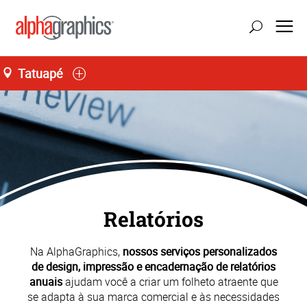
Tatuapé
atualizar localização
Seg-Sex 09:00 às 18:30
55 (11) 2227-5555
Relatórios
Na AlphaGraphics,
nossos serviços personalizados
de design, impressão e encadernação de relatórios
anuais
ajudam você a criar um folheto atraente que
se adapta à sua marca comercial e às necessidades