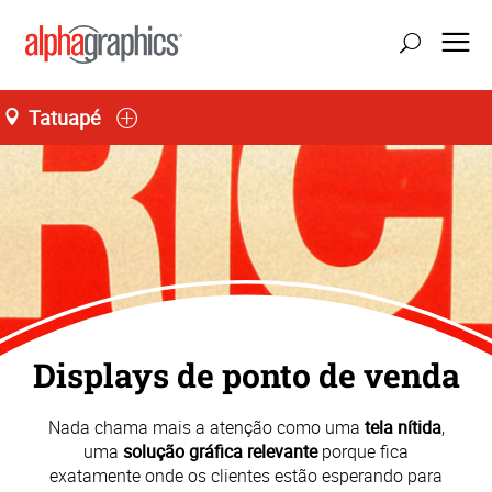
Tatuapé
atualizar localização
Seg-Sex 09:00 às 18:30
55 (11) 2227-5555
Displays de ponto de venda
Nada chama mais a atenção como uma
tela nítida
,
uma
solução gráfica relevante
porque fica
exatamente onde os clientes estão esperando para