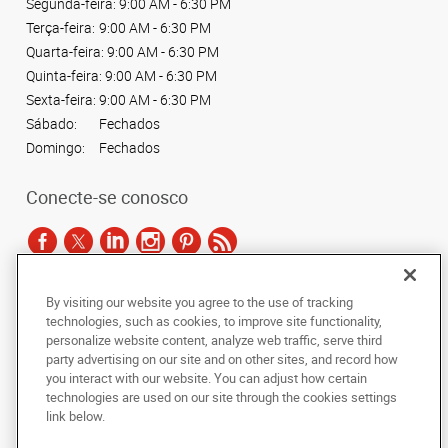
Segunda-feira:
9:00 AM - 6:30 PM
Terça-feira:
9:00 AM - 6:30 PM
Quarta-feira:
9:00 AM - 6:30 PM
Quinta-feira:
9:00 AM - 6:30 PM
Sexta-feira:
9:00 AM - 6:30 PM
Sábado:
Fechados
Domingo:
Fechados
Conecte-se conosco
By visiting our website you agree to the use of tracking
De acordo com as leis de direitos autorais, esta documentação não pode ser
technologies, such as cookies, to improve site functionality,
copiada, fotocopiada, reproduzida, traduzida ou reduzida a qualquer meio
personalize website content, analyze web traffic, serve third
eletrônico ou forma legível por máquina, no todo ou em parte, sem o
party advertising on our site and on other sites, and record how
consentimento prévio por escrito da AlphaGraphics Brasil.
you interact with our website. You can adjust how certain
technologies are used on our site through the cookies settings
Copyright © 2024 AlphaGraphics Printshops do Brasil. Todos os direitos
link below.
reservados.
Rua Antônio de Barros, 2208 - Tatuapé
,
São Paulo
,
Sao Paulo
03401-001
BR