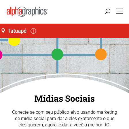
Tatuapé
atualizar localização
Seg-Sex 09:00 às 18:30
55 (11) 2227-5555
Mídias Sociais
Conecte-se com seu público-alvo usando marketing
de mídia social para dar a eles exatamente o que
eles querem, agora, e dar a você o melhor ROI