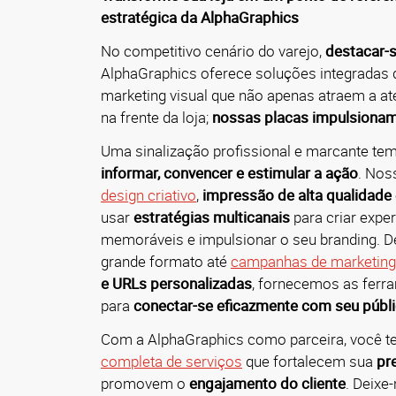
estratégica da AlphaGraphics
No competitivo cenário do varejo,
destacar-s
AlphaGraphics oferece soluções integradas
marketing visual que não apenas atraem a a
na frente da loja;
nossas placas impulsionam
Uma sinalização profissional e marcante te
informar, convencer e estimular a ação
. Nos
design criativo
,
impressão de alta qualidade
usar
estratégias multicanais
para criar expe
memoráveis e impulsionar o seu branding.
D
grande formato até
campanhas de marketing 
e URLs personalizadas
, fornecemos as ferr
para
conectar-se eficazmente com seu públi
Com a AlphaGraphics como parceira, você t
completa de serviços
que fortalecem sua
pr
promovem o
engajamento do cliente
.
Deixe-