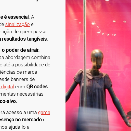
e é essencial
.
A
 de
sinalização
e
tenção de quem passa
 resultados tangíveis
.
m
o poder de atrair,
sa abordagem combina
e até a possibilidade de
riências de marca
esde banners de
digital
com
QR codes
amentas necessárias
co-alvo.
erá acesso a uma
gama
esença no mercado
e
nos ajudá-lo a