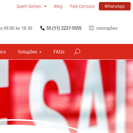
WhatsApp
Quem Somos
Blog
Fale Conosco
x 09:00 às 18:30
55 (11) 2227-5555
instruções
ics
Soluções
FAQs
vos
Sinalização por tipo e material