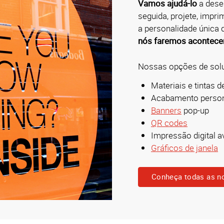
Vamos ajudá-lo
a dese
seguida, projete, impri
a personalidade única
nós faremos acontecer
Nossas opções de soluç
Materiais e tintas d
Acabamento person
Banners
pop-up
QR codes
Impressão digital 
Gráficos de janela
Conheça todas as n