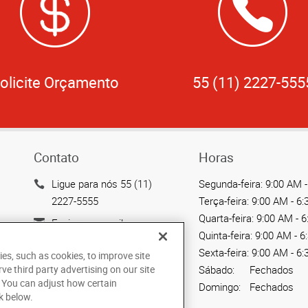
olicite Orçamento
55 (11) 2227-555
Contato
Horas
Ligue para nós 55 (11)
Segunda-feira:
9:00 AM -
2227-5555
Terça-feira:
9:00 AM - 6
Quarta-feira:
9:00 AM - 
Enviar um email
Quinta-feira:
9:00 AM - 6
Rua Antônio de Barros,
Sexta-feira:
9:00 AM - 6
ies, such as cookies, to improve site
2208 - Tatuapé
rve third party advertising on our site
Sábado:
Fechados
São Paulo, SP 03401-001
. You can adjust how certain
Domingo:
Fechados
BR
k below.