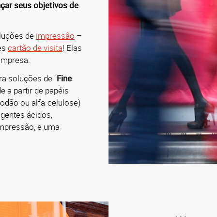
çar seus objetivos de
oluções de
impressão
–
es
cartão de visita
! Elas
empresa.
ra soluções de "
Fine
e a partir de papéis
godão ou alfa-celulose)
gentes ácidos,
impressão, e uma